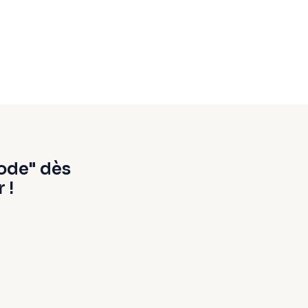
ode" dès
 !