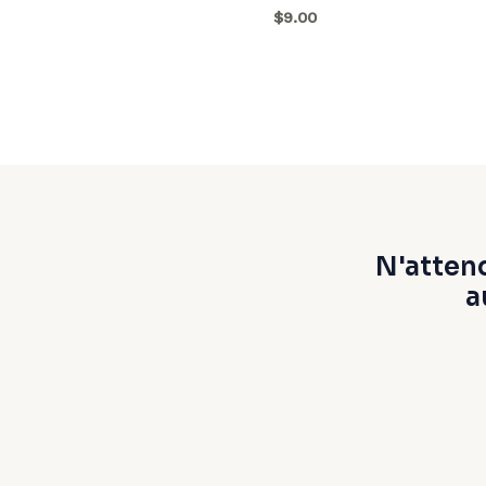
$9.00
N'atten
a